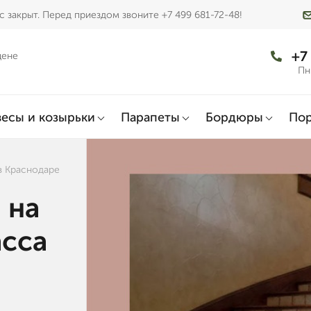
 закрыт. Перед приездом звоните +7 499 681-72-48!
+7
цене
Пн
есы и козырьки
Парапеты
Бордюры
По
в Краснодаре
 на
асса