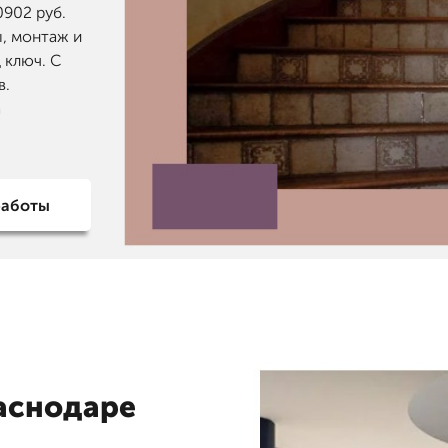
0902 руб.
, монтаж и
 ключ. С
в.
а
работы
аснодаре