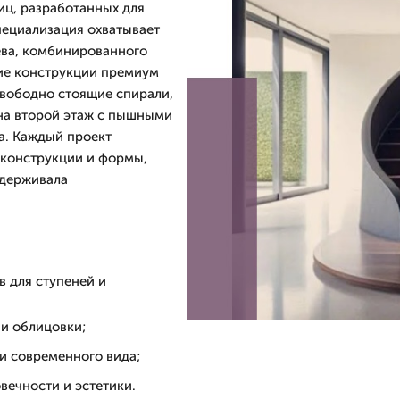
иц, разработанных для
пециализация охватывает
ева, комбинированного
кие конструкции премиум
свободно стоящие спирали,
на второй этаж с пышными
а. Каждый проект
 конструкции и формы,
ыдерживала
в для ступеней и
 и облицовки;
 и современного вида;
вечности и эстетики.