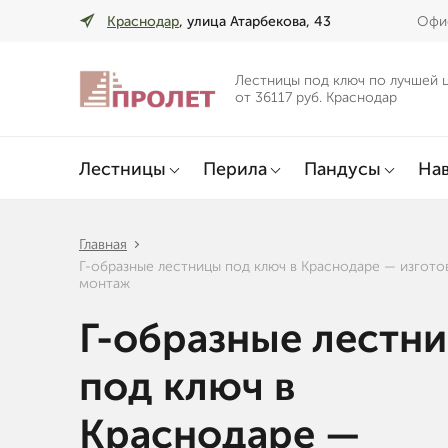
Краснодар
, улица Атарбекова, 43
Офис
Лестницы под ключ по лучшей 
от 36117 руб. Краснодар
Лестницы
Перила
Пандусы
Нав
Главная
Г-образные лестницы под ключ в Краснодаре — изгото
монтаж
Г-образные лестн
под ключ в
Краснодаре —