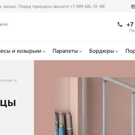
 закрыт. Перед приездом звоните +7 499 681-72-48!
+7
цене
Пн
есы и козырьки
Парапеты
Бордюры
По
вление и
ицы