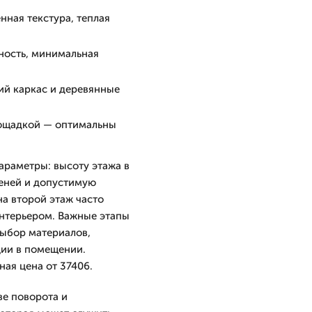
нная текстура, теплая
ность, минимальная
й каркас и деревянные
лощадкой — оптимальны
араметры: высоту этажа в
пеней и допустимую
на второй этаж часто
интерьером. Важные этапы
выбор материалов,
ции в помещении.
ая цена от 37406.
ве поворота и