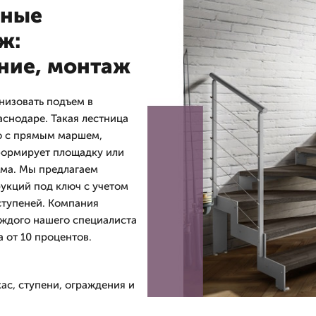
зные
ж:
ение, монтаж
низовать подъем в
снодаре. Такая лестница
ю с прямым маршем,
формирует площадку или
ема. Мы предлагаем
рукций под ключ с учетом
ступеней. Компания
аждого нашего специалиста
а от 10 процентов.
ас, ступени, ограждения и