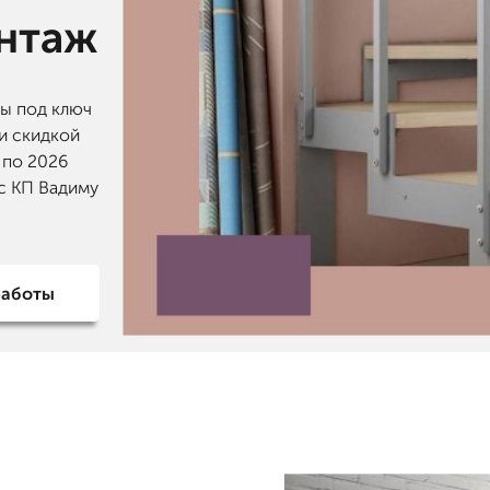
онтаж
цы под ключ
 и скидкой
 по 2026
с КП Вадиму
работы