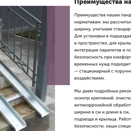
Преимущества н
Преимущества наших панд
нормативам: мы рассчиты
ширину, учитывая стандар
Для установки в подъезда
в пространство, для крыл
интеграция парапетов и п
безопасность при комфорт
временных нужд подходит 
— стационарный с поручн
воздействиям.
Мы даем подробные реком
осмотр креплений, очистк
антикоррозийной обработк
ширине в см и длине в см
подъезда и крыльца. Рабо
безопасности, наши спец