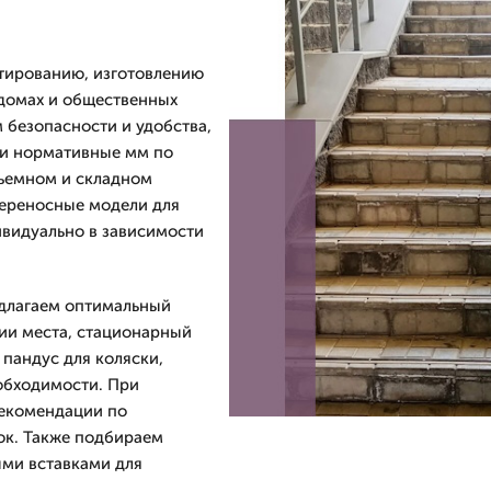
тированию, изготовлению
 домах и общественных
 безопасности и удобства,
г и нормативные мм по
съемном и складном
ереносные модели для
ивидуально в зависимости
едлагаем оптимальный
мии места, стационарный
пандус для коляски,
еобходимости. При
рекомендации по
ок. Также подбираем
ми вставками для