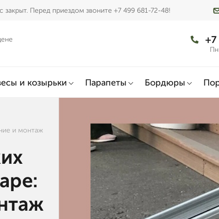
 закрыт. Перед приездом звоните +7 499 681-72-48!
+7
цене
Пн
есы и козырьки
Парапеты
Бордюры
По
ение и монтаж
ких
аре:
онтаж