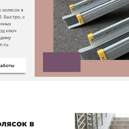
 колясок в
. Быстро, с
енных
под ключ
адиму
.ru.
работы
олясок в