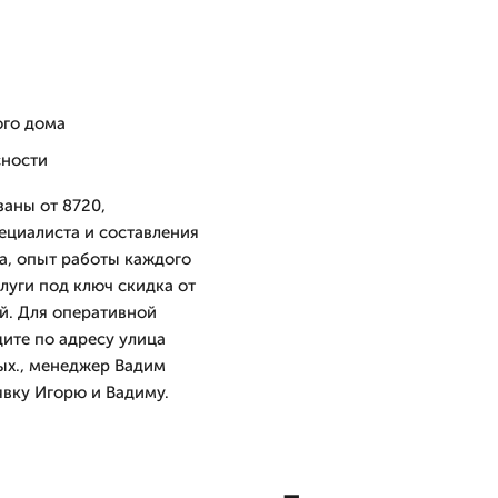
ого дома
сности
заны от 8720,
ециалиста и составления
а, опыт работы каждого
слуги под ключ скидка от
ей. Для оперативной
дите по адресу улица
ых., менеджер Вадим
явку Игорю и Вадиму.