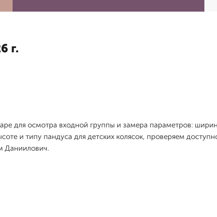
6 г.
ре для осмотра входной группы и замера параметров: ширины
соте и типу пандуса для детских колясок, проверяем доступно
м Даниилович.
я