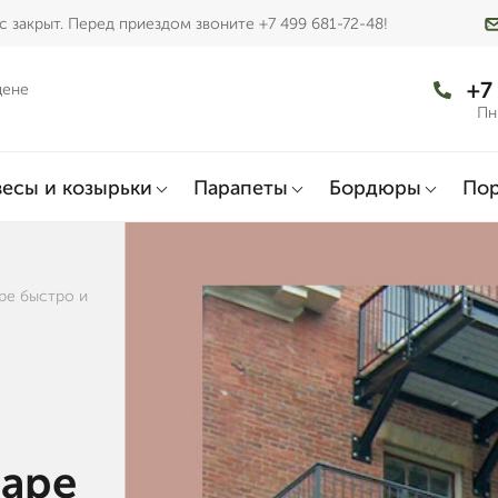
 закрыт. Перед приездом звоните +7 499 681-72-48!
+7
цене
Пн
есы и козырьки
Парапеты
Бордюры
По
ре быстро и
даре