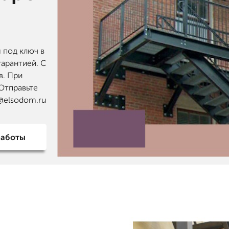
 под ключ в
гарантией. С
в. При
 Отправьте
@elsodom.ru
работы