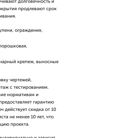
чивают долговечность и
окрытия продлевают срок
ивания.
упени, ограждения,
 порошковая,
онарный крепеж, выносные
овку чертежей,
таж с тестированием.
вие нормативам и
предоставляет гарантию
юч действует скидка от 10
та не менее 10 лет, что
цию проекта.
индивидуально и зависит