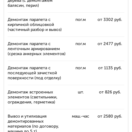
дерева (с демонтажем
балясин, перил)
Демонтаж парапета с
пог.м
от 3302 руб.
кирпичной облицовкой
(частичный разбор и вывоз)
Демонтаж парапета с
пог.м
от 2477 руб.
ленточным армированием
(срезка анкерных элементов)
Демонтаж парапета с
пог.м
от 1135 руб.
последующей зачисткой
поверхности (под отделку)
Демонтаж встроенных
шт.
от 826 руб.
элементов (светильники,
ограждения, герметика)
Вывоз и утилизация
маш.-час
от 2580 руб.
демонтированных
материалов (по договору,
машина до 5 т)