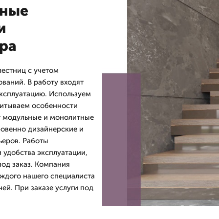
нные
и
ра
естниц с учетом
ваний. В работу входят
эксплуатацию. Используем
читываем особенности
т модульные и монолитные
ровенно дизайнерские и
ьеров. Работы
 удобства эксплуатации,
од заказ. Компания
аждого нашего специалиста
ней. При заказе услуги под