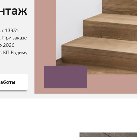
онтаж
от 13931
. При заказе
о 2026
с КП Вадиму
работы