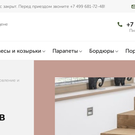
 закрыт. Перед приездом звоните +7 499 681-72-48!
+7
цене
Пн
есы и козырьки
Парапеты
Бордюры
По
овление и
в