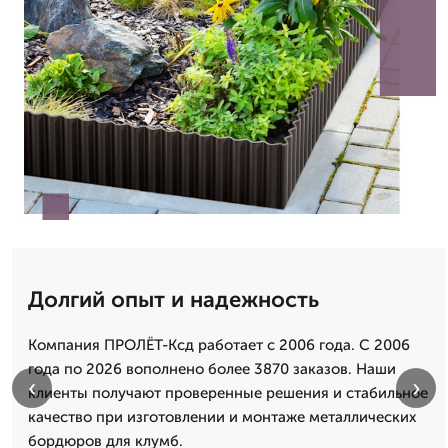
Долгий опыт и надежность
Компания ПРОЛЁТ-Ксд работает с 2006 года. С 2006
года по 2026 вополнено более 3870 заказов. Наши
‹
›
клиенты получают проверенные решения и стабильное
качество при изготовлении и монтаже металлических
бордюров для клумб.