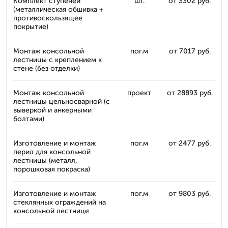
Комплект ступеней
шт.
от 3302 руб.
(металлическая обшивка +
противоскользящее
покрытие)
Монтаж консольной
пог.м
от 7017 руб.
лестницы с креплением к
стене (без отделки)
Монтаж консольной
проект
от 28893 руб.
лестницы цельносварной (с
выверкой и анкерными
болтами)
Изготовление и монтаж
пог.м
от 2477 руб.
перил для консольной
лестницы (металл,
порошковая покраска)
Изготовление и монтаж
пог.м
от 9803 руб.
стеклянных ограждений на
консольной лестнице