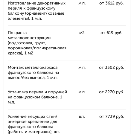
Изготовление декоративных
м.п.
от 3612 руб.
перилл к французскому
балкону (орнамент/кованые
элементы), 1 м.п.
Покраска
м2
от 619 руб.
металлоконструкции
(подготовка, грунт,
порошковая/полиуретановая
краска), 1 м2
Монтаж металлокаркаса
м.п.
от 3302 руб.
французского балкона на
вынос/без выноса, 1 м.п.
Установка перилл и поручней
м.п.
от 2270 руб.
на французском балконе, 1
м.п.
Усиление несущих стен/
шт.
от 7739 руб.
анкерное крепление для
французского балкона
(работы и материалы), шт.