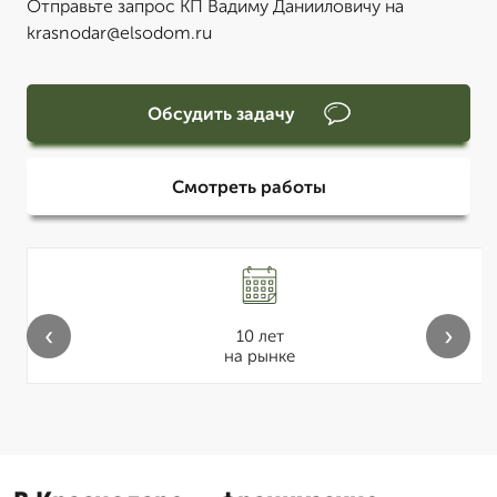
Отправьте запрос КП Вадиму Данииловичу на
krasnodar@elsodom.ru
Обсудить задачу
Смотреть работы
‹
›
10 лет
на рынке