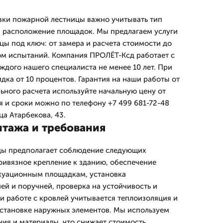
вки пожарной лестницы важно учитывать тип
и расположение площадок. Мы предлагаем услуги
ы под ключ: от замера и расчета стоимости до
ом испытаний. Компания ПРОЛЁТ-Ксд работает с
ждого нашего специалиста не менее 10 лет. При
идка от 10 процентов. Гарантия на наши работы от
ьного расчета используйте начальную цену от
я и сроки можно по телефону +7 499 681-72-48
ца Атарбекова, 43.
тажа и требования
ы предполагает соблюдение следующих
ривязное крепление к зданию, обеспечение
акуационным площадкам, установка
ей и поручней, проверка на устойчивость и
и работе с кровлей учитывается теплоизоляция и
установке наружных элементов. Мы используем
ия и материалы, что снижает стоимость