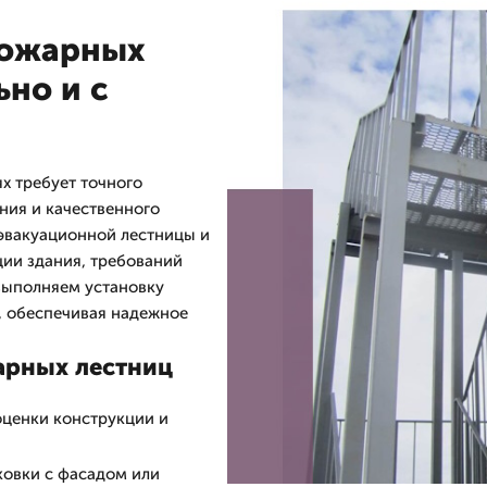
пожарных
но и с
х требует точного
ния и качественного
эвакуационной лестницы и
ии здания, требований
выполняем установку
, обеспечивая надежное
арных лестниц
оценки конструкции и
ковки с фасадом или