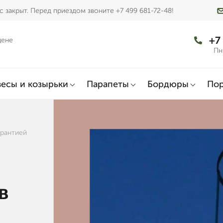
 закрыт. Перед приездом звоните +7 499 681-72-48!
+7
цене
Пн
есы и козырьки
Парапеты
Бордюры
По
арантией
в