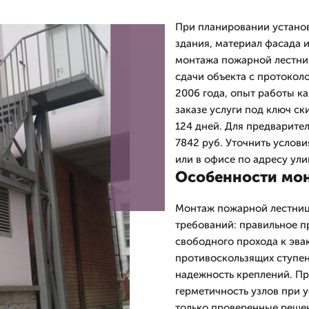
При планировании устано
здания, материал фасада 
монтажа пожарной лестниц
сдачи объекта с протокол
2006 года, опыт работы ка
заказе услуги под ключ ск
124 дней. Для предварител
7842 руб. Уточнить услови
или в офисе по адресу ули
Особенности мон
Монтаж пожарной лестниц
требований: правильное п
свободного прохода к эв
противоскользящих ступен
надежность креплений. Пр
герметичность узлов при 
только проверенные решен