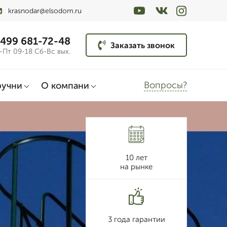
krasnodar@elsodom.ru
 499 681-72-48
Заказать звонок
-Пт 09-18 Сб-Вс вых.
Вопросы?
ручни
О компани
10 лет
на рынке
3 года гарантии