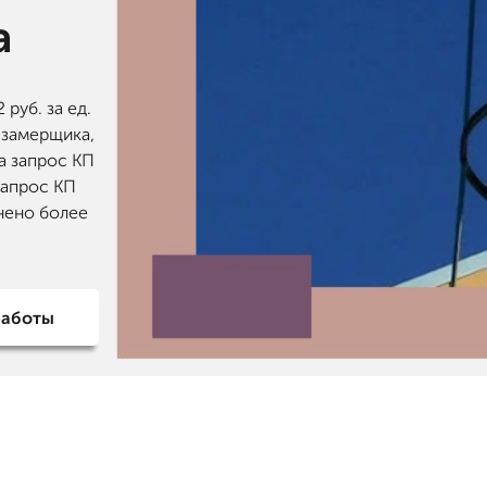
а
руб. за ед.
 замерщика,
а запрос КП
запрос КП
нено более
работы