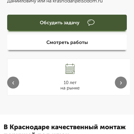
Данииловичу или на krasnodar@elsodom.ru
Обсудить задачу
Смотреть работы
‹
›
10 лет
на рынке
В Краснодаре качественный монтаж