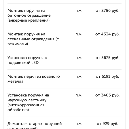
Монтаж поручня на
п.м.
от 2786 руб.
бетонное ограждение
(анкерные крепления)
Монтаж поручня на
п.м.
от 4334 руб.
стеклянные ограждения (с
зажимами)
Установка поручня с
п.м.
от 5675 руб.
подсветкой LED
Монтаж перил из кованого
п.м.
от 6191 руб.
металла
Установка поручня на
п.м.
от 3405 руб.
наружную лестницу
(антикоррозионная
обработка)
Демонтаж старых поручней
п.м.
от 929 руб.
(с утилизацией)