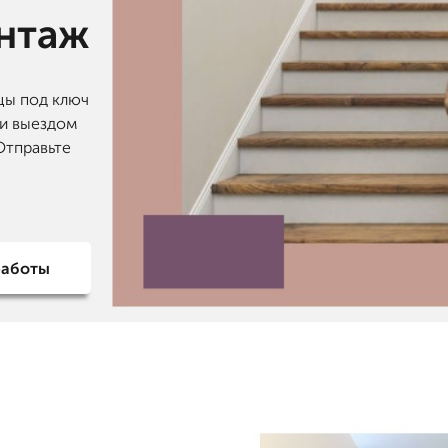
онтаж
цы под ключ
 и выездом
Отправьте
работы