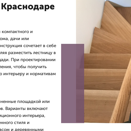
 Краснодаре
 компактного и
ома, дачи или
нструкция сочетает в себе
ляя разместить лестницу в
щади. При проектировании
ления, чтобы получить
ю интерьеру и нормативам
иненные площадкой или
ов. Варианты включают
иционного интерьера,
нного стиля и
асом и деревянными