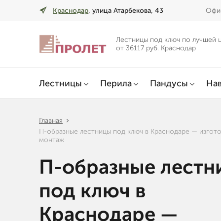
Краснодар
, улица Атарбекова, 43
Офис
Лестницы под ключ по лучшей 
от 36117 руб. Краснодар
Лестницы
Перила
Пандусы
Нав
Главная
П-образные лестницы под ключ в Краснодаре — изгото
монтаж
П-образные лестн
под ключ в
Краснодаре —