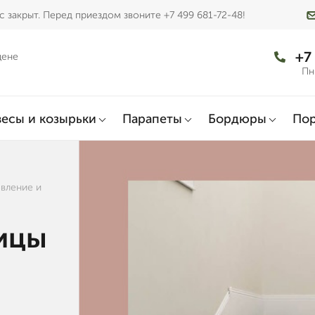
 закрыт. Перед приездом звоните +7 499 681-72-48!
+7
цене
Пн
есы и козырьки
Парапеты
Бордюры
По
вление и
ицы