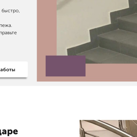
— быстро,
пежа.
правьте
работы
даре