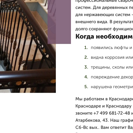
профессиональные сварочн
систем. Для деревянных п
для нержавеющих систем —
внешнего вида. В результ
долго сохраняют функцион
Когда необходим
появились люфты и 
видна коррозия или
трещины, сколы ил
повреждение декор
нарушена геометрия
Мы работаем в Краснодаре
Краснодаре и Краснодару
звоните +7 499 681-72-48 
Атарбекова, 43. Наш граф
Сб-Вс вых.. Вам ответит В