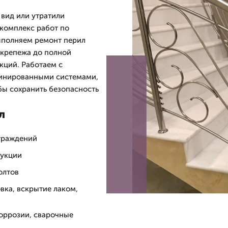
 вид или утратили
комплекс работ по
ыполняем ремонт перил
 крепежа до полной
кций. Работаем с
бинированными системами,
бы сохранить безопасность
л
ограждений
рукции
олтов
вка, вскрытие лаком,
коррозии, сварочные