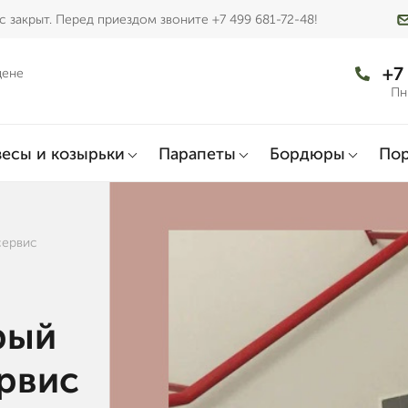
 закрыт. Перед приездом звоните +7 499 681-72-48!
+7
цене
Пн
есы и козырьки
Парапеты
Бордюры
По
сервис
рый
ервис