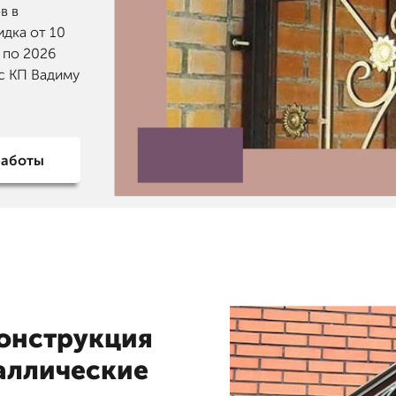
в в
идка от 10
 по 2026
с КП Вадиму
работы
онструкция
таллические