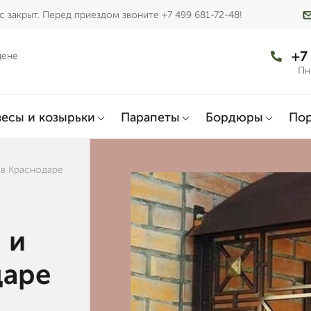
 закрыт. Перед приездом звоните +7 499 681-72-48!
+7
цене
Пн
есы и козырьки
Парапеты
Бордюры
По
 в Краснодаре
 и
даре