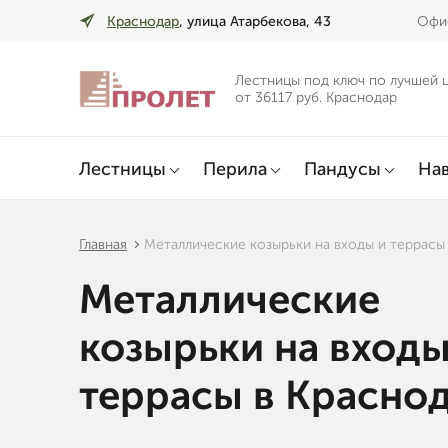
Краснодар
, улица Атарбекова, 43
Офис
Лестницы под ключ по лучшей 
от 36117 руб. Краснодар
Лестницы
Перила
Пандусы
Нав
Главная
Металлические козырьки на входы и террасы
Металлические
козырьки на входы
террасы в Красно