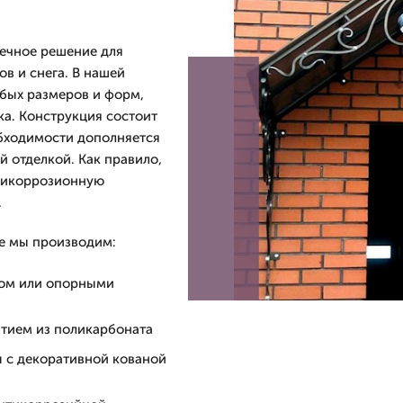
вечное решение для
ов и снега. В нашей
бых размеров и форм,
ка. Конструкция состоит
обходимости дополняется
 отделкой. Как правило,
нтикоррозионную
.
е мы производим:
сом или опорными
тием из поликарбоната
ы с декоративной кованой